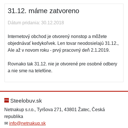
31.12. máme zatvoreno
Dátum pridania: 30.12.2018
Internetový obchod je otvorený nonstop a môžete
objednávať kedykoľvek. Len tovar neodosielajú 31.12.,
Ale až v novom roku - prvý pracovný deň 2.1.2019.
Rovnako tak 31.12. nie je otvorené pre osobné odbery
a nie sme na telefóne.
Steelobuv.sk
Netnakup s.r.o., Tyršova 271, 43801 Žatec, Česká
republika
✉
info@netnakup.sk