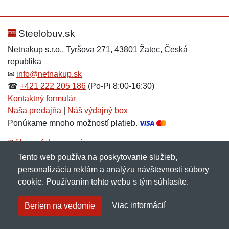
Steelobuv.sk
Netnakup s.r.o., Tyršova 271, 43801 Žatec, Česká
republika
✉
info@netnakup.sk
☎
+421 222 205 186
(Po-Pi 8:00-16:30)
Kontaktný formulár
Naša predajňa
|
Náš výdajný box
Ponúkame mnoho možností platieb.
Zákaznícky servis
Tento web používa na poskytovanie služieb,
Novinky emailom
personalizáciu reklám a analýzu návštevnosti súbory
cookie. Používaním tohto webu s tým súhlasíte.
Copyright © 2007-2026 (19 rokov s vami)
Netnakup.sk
&
Viac informácií
Beriem na vedomie
NetIQ
. Všetky práva vyhradené.