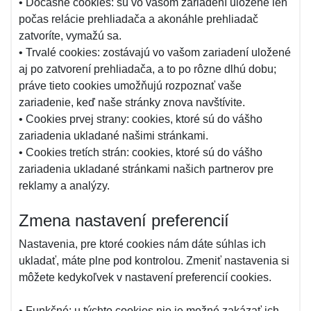
• Dočasné cookies: sú vo vašom zariadení uložené len
počas relácie prehliadača a akonáhle prehliadač
zatvoríte, vymažú sa.
• Trvalé cookies: zostávajú vo vašom zariadení uložené
aj po zatvorení prehliadača, a to po rôzne dlhú dobu;
práve tieto cookies umožňujú rozpoznať vaše
zariadenie, keď naše stránky znova navštívite.
• Cookies prvej strany: cookies, ktoré sú do vášho
zariadenia ukladané našimi stránkami.
• Cookies tretích strán: cookies, ktoré sú do vášho
zariadenia ukladané stránkami našich partnerov pre
reklamy a analýzy.
Zmena nastavení preferencií
Nastavenia, pre ktoré cookies nám dáte súhlas ich
ukladať, máte plne pod kontrolou. Zmeniť nastavenia si
môžete kedykoľvek v nastavení preferencií cookies.
• Funkčné: u týchto cookies nie je možné zakázať ich