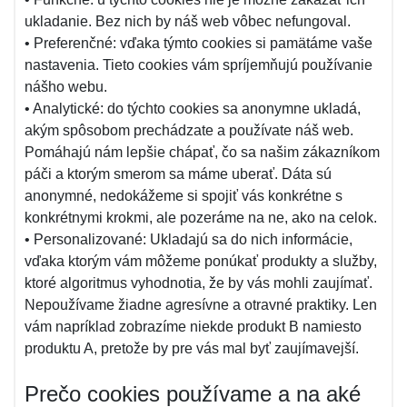
ukladanie. Bez nich by náš web vôbec nefungoval.
• Preferenčné: vďaka týmto cookies si pamätáme vaše
nastavenia. Tieto cookies vám spríjemňujú používanie
nášho webu.
• Analytické: do týchto cookies sa anonymne ukladá,
akým spôsobom prechádzate a používate náš web.
Pomáhajú nám lepšie chápať, čo sa našim zákazníkom
páči a ktorým smerom sa máme uberať. Dáta sú
anonymné, nedokážeme si spojiť vás konkrétne s
konkrétnymi krokmi, ale pozeráme na ne, ako na celok.
• Personalizované: Ukladajú sa do nich informácie,
vďaka ktorým vám môžeme ponúkať produkty a služby,
ktoré algoritmus vyhodnotia, že by vás mohli zaujímať.
Nepoužívame žiadne agresívne a otravné praktiky. Len
vám napríklad zobrazíme niekde produkt B namiesto
produktu A, pretože by pre vás mal byť zaujímavejší.
Prečo cookies používame a na aké