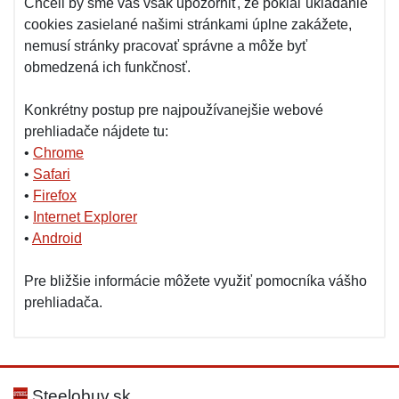
Chceli by sme vás však upozorniť, že pokiaľ ukladanie
cookies zasielané našimi stránkami úplne zakážete,
nemusí stránky pracovať správne a môže byť
obmedzená ich funkčnosť.
Konkrétny postup pre najpoužívanejšie webové
prehliadače nájdete tu:
•
Chrome
•
Safari
•
Firefox
•
Internet Explorer
•
Android
Pre bližšie informácie môžete využiť pomocníka vášho
prehliadača.
Steelobuv.sk