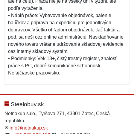
ale na celú). Práca nie je na všetky dni v týždni, ale
podľa vyťaženia.
• Náplň práce: Vybavovanie objednávok, balenie
balíčkov a príprava na expedíciu pre jednotlivých
dopravcov. Všetko ohľadom objednávok, tlač faktúr a
pod. sa rieši cez online administráciu. Naskladňovanie
nového tovaru vrátane udržovania skladovej evidencie
cez interný skladový systém.
• Podmienky: Vek 18+, čistý trestný register, znalosť
práce s PC, dobré komunikačné schopnosti.
Nefajčiarske pracovisko.
Steelobuv.sk
Netnakup s.r.o., Tyršova 271, 43801 Žatec, Česká
republika
✉
info@netnakup.sk