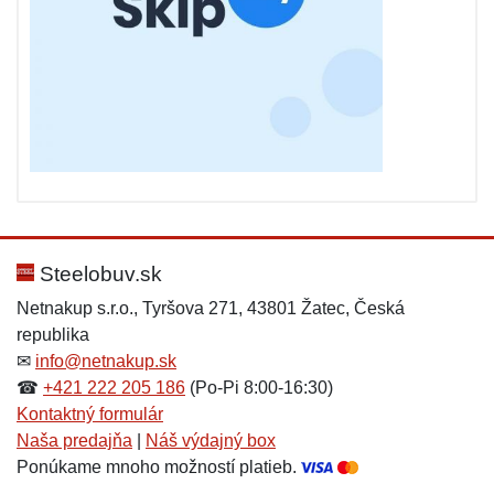
Steelobuv.sk
Netnakup s.r.o., Tyršova 271, 43801 Žatec, Česká
republika
✉
info@netnakup.sk
☎
+421 222 205 186
(Po-Pi 8:00-16:30)
Kontaktný formulár
Naša predajňa
|
Náš výdajný box
Ponúkame mnoho možností platieb.