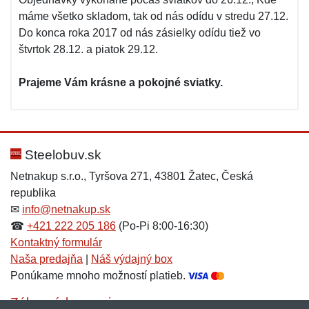
máme všetko skladom, tak od nás odídu v stredu 27.12.
Do konca roka 2017 od nás zásielky odídu tiež vo
štvrtok 28.12. a piatok 29.12.
Prajeme Vám krásne a pokojné sviatky.
Steelobuv.sk
Netnakup s.r.o., Tyršova 271, 43801 Žatec, Česká
republika
✉
info@netnakup.sk
☎
+421 222 205 186
(Po-Pi 8:00-16:30)
Kontaktný formulár
Naša predajňa
|
Náš výdajný box
Ponúkame mnoho možností platieb.
Zákaznícky servis