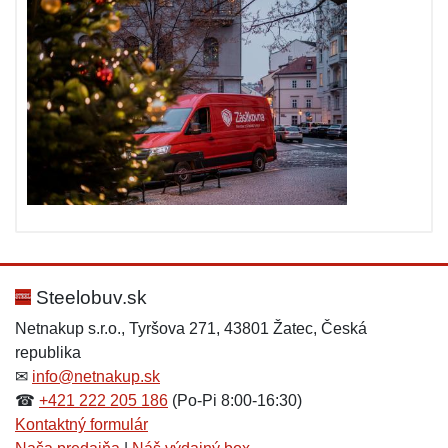
Steelobuv.sk
Netnakup s.r.o., Tyršova 271, 43801 Žatec, Česká
republika
✉
info@netnakup.sk
☎
+421 222 205 186
(Po-Pi 8:00-16:30)
Kontaktný formulár