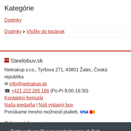
Kategórie
Doplnky
Doplnky
Vložky do topánok
Nová recenzia
Nová otázka
Hodnotenie:
Meno:
*
*
Steelobuv.sk
Netnakup s.r.o., Tyršova 271, 43801 Žatec, Česká
republika
Meno:
E-mail:
*
*
✉
info@netnakup.sk
☎
+421 222 205 186
(Po-Pi 8:00-16:30)
Kontaktný formulár
Naša predajňa
|
Náš výdajný box
E-mail:
*
Ponúkame mnoho možností platieb.
Správa
*
Zákaznícky servis