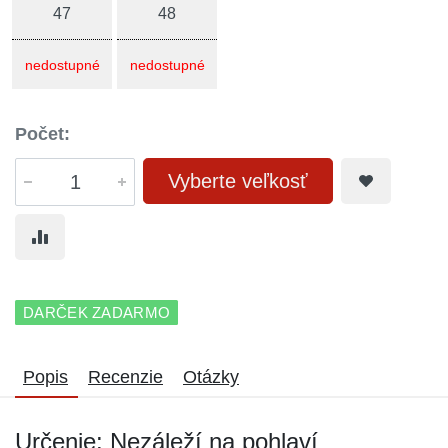
47
48
nedostupné
nedostupné
Počet:
Vyberte veľkosť
DARČEK ZADARMO
Popis
Recenzie
Otázky
Určenie: Nezáleží na pohlaví