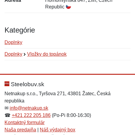
Adresa
Hornomlýnská 847, Zlín, Czech
Republic
Kategórie
Doplnky
Doplnky
Vložky do topánok
Nová recenzia
Nová otázka
Hodnotenie:
Meno:
*
*
Steelobuv.sk
Netnakup s.r.o., Tyršova 271, 43801 Žatec, Česká
republika
Meno:
E-mail:
*
*
✉
info@netnakup.sk
☎
+421 222 205 186
(Po-Pi 8:00-16:30)
Kontaktný formulár
Naša predajňa
|
Náš výdajný box
E-mail:
*