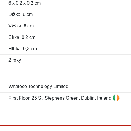
6 x 0,2 x 0,2 cm
Dĺžka: 6 cm
Výška: 6 cm
Šírka: 0,2 cm
Hĺbka: 0,2 cm
2 roky
Whaleco Technology Limited
First Floor, 25 St. Stephens Green, Dublin, Ireland
Meno:
E-mail:
*
*
E-mail:
*