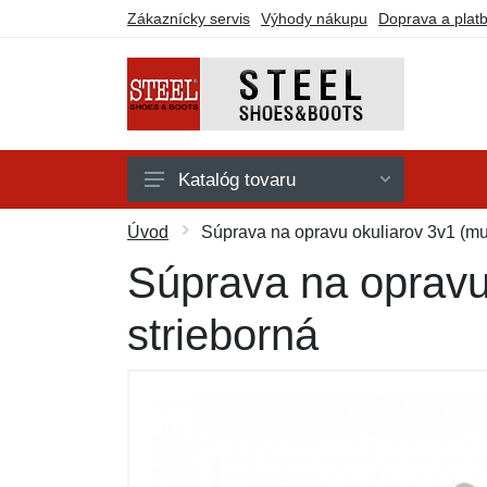
Zákaznícky servis
Výhody nákupu
Doprava a plat
Katalóg tovaru
3-dierkové
Úvod
Súprava na opravu okuliarov 3v1 (mul
6-dierkové
Súprava na opravu 
8-dierkové
strieborná
10-dierkové
15-dierkové
20-dierkové
Doplnky