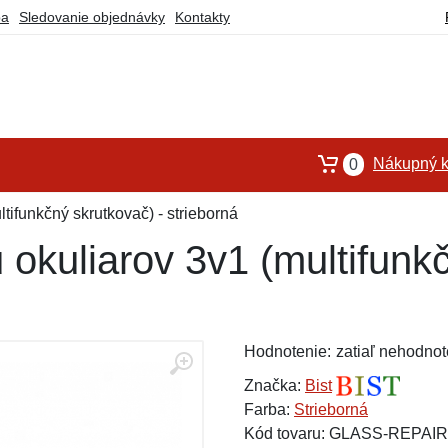
ba
Sledovanie objednávky
Kontakty
Nákupný k
0
tifunkčný skrutkovač) - strieborná
okuliarov 3v1 (multifunkč
Hodnotenie:
zatiaľ nehodnot
Značka:
Bist
Farba:
Strieborná
Kód tovaru: GLASS-REPAIR