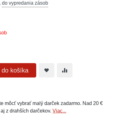
,
do vypredania zásob
sob
ť do košíka
e môcť vybrať malý darček zadarmo. Nad 20 €
 aj z drahších darčekov.
Viac...