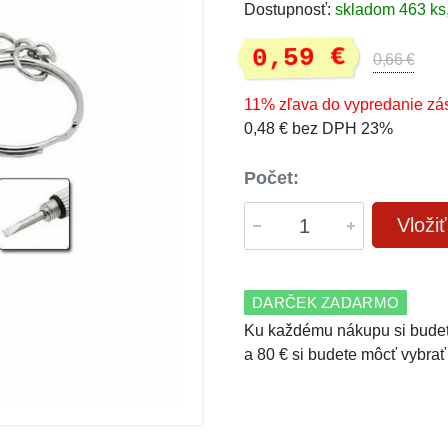
Dostupnosť:
skladom 463 ks
0,59 €
0,66 €
11% zľava do vypredanie zá
0,48 € bez DPH 23%
Počet:
Vloži
DARČEK ZADARMO
Ku každému nákupu si budet
a 80 € si budete môcť vybrať