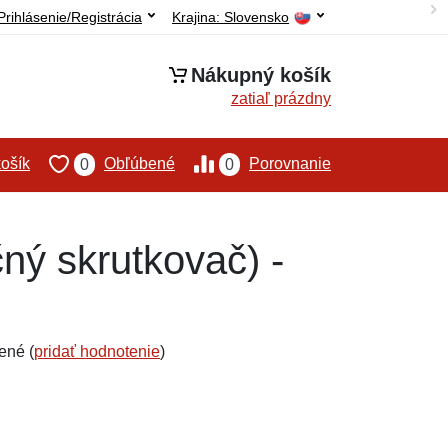
Prihlásenie/Registrácia
Krajina:
Slovensko
Nákupný košík
zatiaľ prázdny
ošík
Obľúbené
Porovnanie
0
0
ný skrutkovač) -
ené (
pridať hodnotenie
)