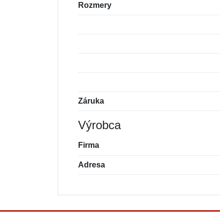
Rozmery
Záruka
Výrobca
Firma
Adresa
Nová recenzia
Nová otázka
Hodnotenie:
Meno:
*
*