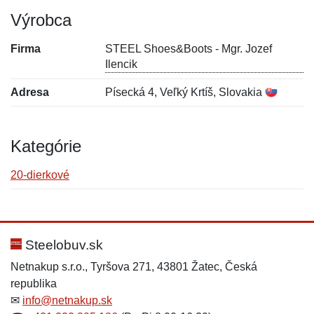
Výrobca
Firma
STEEL Shoes&Boots - Mgr. Jozef
Ilencik
Adresa
Písecká 4, Veľký Krtíš, Slovakia
Kategórie
20-dierkové
Nová recenzia
Nová otázka
Hodnotenie:
Meno:
*
*
Steelobuv.sk
Netnakup s.r.o., Tyršova 271, 43801 Žatec, Česká
republika
Meno:
E-mail:
*
*
✉
info@netnakup.sk