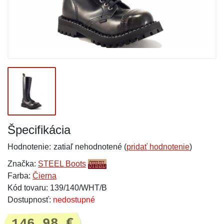
Špecifikácia
Hodnotenie:
zatiaľ nehodnotené (
pridať hodnotenie
)
Značka:
STEEL Boots
Farba:
Čierna
Kód tovaru: 139/140/WHT/B
Dostupnosť:
nedostupné
146,98 €