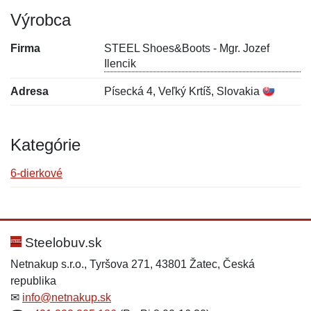
Výrobca
Firma
STEEL Shoes&Boots - Mgr. Jozef
Ilencik
Adresa
Písecká 4, Veľký Krtíš, Slovakia
Kategórie
6-dierkové
Nová recenzia
Nová otázka
Hodnotenie:
Meno:
*
*
Steelobuv.sk
Netnakup s.r.o., Tyršova 271, 43801 Žatec, Česká
republika
Meno:
E-mail:
*
*
✉
info@netnakup.sk