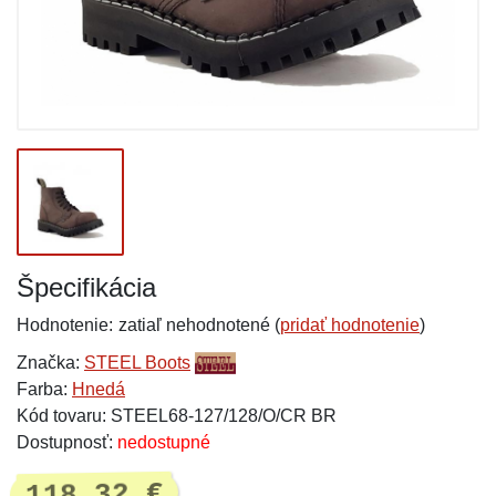
Špecifikácia
Hodnotenie:
zatiaľ nehodnotené (
pridať hodnotenie
)
Značka:
STEEL Boots
Farba:
Hnedá
Kód tovaru: STEEL68-127/128/O/CR BR
Dostupnosť:
nedostupné
118,32 €